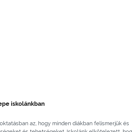
repe iskolánkban
oktatásban az, hogy minden diákban felismerjük és
ségeket és tehetségeket. Iskolánk elkötelezett, ho