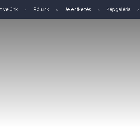
z velünk
Rólunk
Jelentkezés
Képgaléria