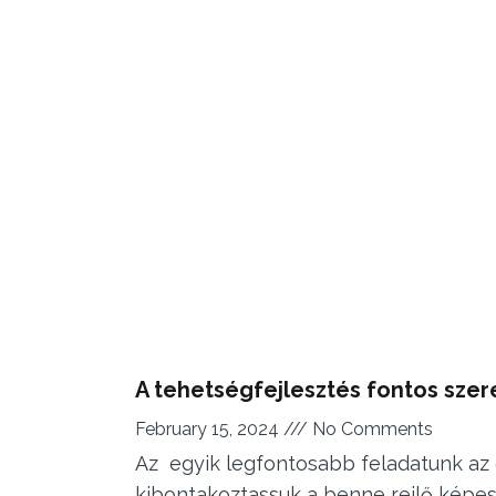
A tehetségfejlesztés fontos sze
February 15, 2024
No Comments
Az egyik legfontosabb feladatunk az 
kibontakoztassuk a benne rejlő képes