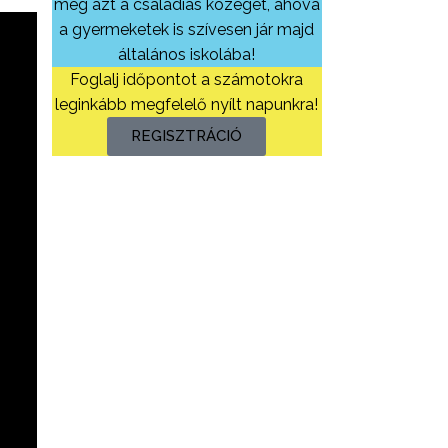
meg azt a családias közeget, ahová
a gyermeketek is szívesen jár majd
általános iskolába!
Foglalj időpontot a számotokra
leginkább megfelelő nyílt napunkra!
REGISZTRÁCIÓ