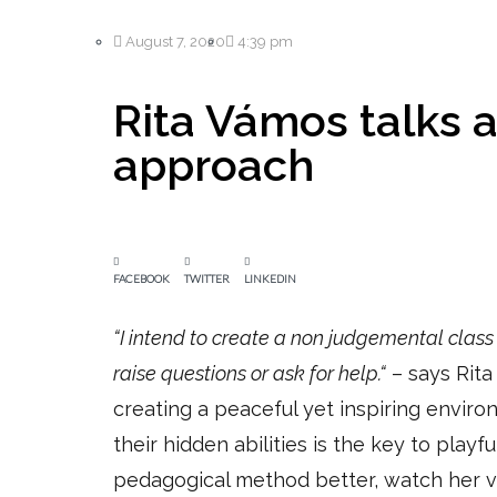
August 7, 2020
4:39 pm
Rita Vámos talks 
approach
FACEBOOK
TWITTER
LINKEDIN
“
I intend to create a non judgemental clas
raise questions or ask for help.
“
– says Rit
creating a
peaceful yet inspiring enviro
their hidden abilities is the key to playfu
pedagogical method better, watch her v