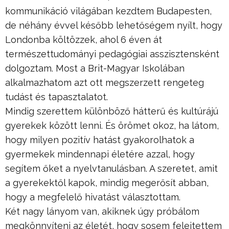
kommunikáció világában kezdtem Budapesten,
de néhány évvel később lehetőségem nyílt, hogy
Londonba költözzek, ahol 6 éven át
természettudományi pedagógiai asszisztensként
dolgoztam. Most a Brit-Magyar Iskolában
alkalmazhatom azt ott megszerzett rengeteg
tudást és tapasztalatot.
Mindig szerettem különböző hátterű és kultúrájú
gyerekek között lenni. És örömet okoz, ha látom,
hogy milyen pozitív hatást gyakorolhatok a
gyermekek mindennapi életére azzal, hogy
segítem őket a nyelvtanulásban. A szeretet, amit
a gyerekektől kapok, mindig megerősít abban,
hogy a megfelelő hivatást választottam.
Két nagy lányom van, akiknek úgy próbálom
megkönnyíteni az életét, hogy sosem felejtettem