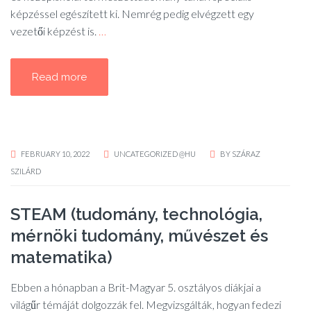
képzéssel egészített ki. Nemrég pedig elvégzett egy
vezetői képzést is.
…
Read more
FEBRUARY 10, 2022
UNCATEGORIZED @HU
BY
SZÁRAZ
SZILÁRD
STEAM (tudomány, technológia,
mérnöki tudomány, művészet és
matematika)
Ebben a hónapban a Brit-Magyar 5. osztályos diákjai a
világűr témáját dolgozzák fel. Megvizsgálták, hogyan fedezi