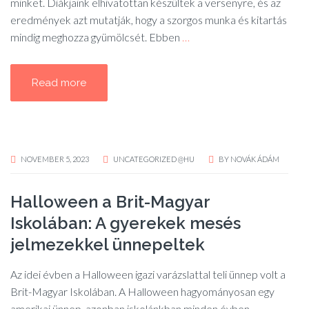
minket. Diákjaink elhivatottan készültek a versenyre, és az
eredmények azt mutatják, hogy a szorgos munka és kitartás
mindig meghozza gyümölcsét. Ebben
…
Read more
NOVEMBER 5, 2023
UNCATEGORIZED @HU
BY
NOVÁK ÁDÁM
Halloween a Brit-Magyar
Iskolában: A gyerekek mesés
jelmezekkel ünnepeltek
Az idei évben a Halloween igazi varázslattal teli ünnep volt a
Brit-Magyar Iskolában. A Halloween hagyományosan egy
amerikai ünnep, azonban iskolánkban minden évben