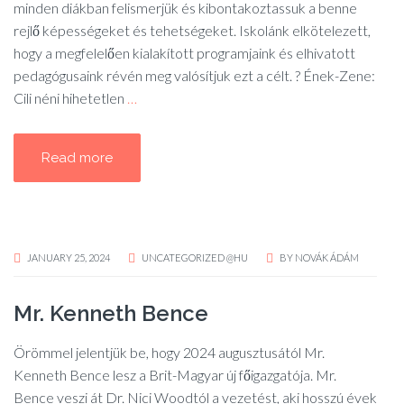
minden diákban felismerjük és kibontakoztassuk a benne
rejlő képességeket és tehetségeket. Iskolánk elkötelezett,
hogy a megfelelően kialakított programjaink és elhivatott
pedagógusaink révén meg valósítjuk ezt a célt. ? Ének-Zene:
Cili néni hihetetlen
…
Read more
JANUARY 25, 2024
UNCATEGORIZED @HU
BY
NOVÁK ÁDÁM
Mr. Kenneth Bence
Örömmel jelentjük be, hogy 2024 augusztusától Mr.
Kenneth Bence lesz a Brit-Magyar új főigazgatója. Mr.
Bence veszi át Dr. Nici Woodtól a vezetést, aki hosszú évek