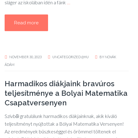
sláger az iskolában idén a fánk
…
Read more
NOVEMBER 30, 2023
UNCATEGORIZED @HU
BY
NOVÁK
ÁDÁM
Harmadikos diákjaink bravúros
teljesítménye a Bolyai Matematika
Csapatversenyen
Szívből gratulálunk harmadikos diákjainknak, akik kiváló
teljesítményt nyújtottak a Bólyai Matematika Versenyen!
Az eredmények büszkeséggel és örömmel töltenek el