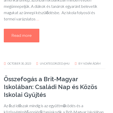
megünnepeljük. A diákok és tanárok egyaránt belevetik
magukat az ünnepi készülődésbe. Az iskola folyosói és
termei varázslatos
…
Read more
OCTOBER 30, 2023
UNCATEGORIZED @HU
BY
NOVÁK ÁDÁM
Összefogás a Brit-Magyar
Iskolában: Családi Nap és Közös
Iskolai Gyűjtés
Az őszi időszak mindig is az együttműködés és a
közösségépítő erejéről tanúskodik a Brit-Magyar Iskolában.