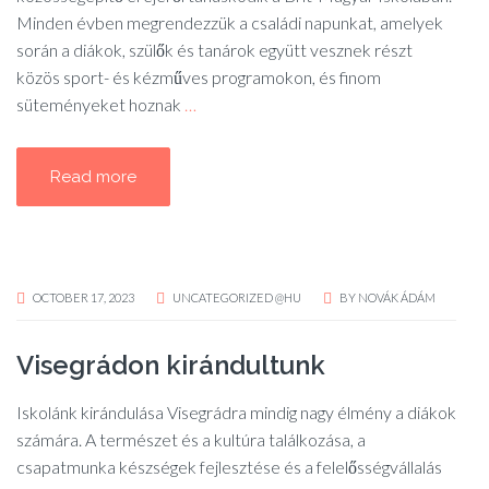
Minden évben megrendezzük a családi napunkat, amelyek
során a diákok, szülők és tanárok együtt vesznek részt
közös sport- és kézműves programokon, és finom
süteményeket hoznak
…
Read more
OCTOBER 17, 2023
UNCATEGORIZED @HU
BY
NOVÁK ÁDÁM
Visegrádon kirándultunk
Iskolánk kirándulása Visegrádra mindig nagy élmény a diákok
számára. A természet és a kultúra találkozása, a
csapatmunka készségek fejlesztése és a felelősségvállalás