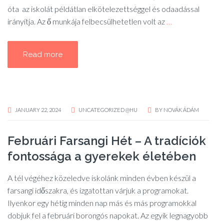
óta az iskolát példátlan elkötelezettséggel és odaadással
irányítja. Az ő munkája felbecsülhetetlen volt az
…
Read more
JANUARY 22, 2024
UNCATEGORIZED @HU
BY
NOVÁK ÁDÁM
Februári Farsangi Hét – A tradíciók
fontossága a gyerekek életében
A tél végéhez közeledve iskolánk minden évben készül a
farsangi időszakra, és izgatottan várjuk a programokat.
Ilyenkor egy hétig minden nap más és más programokkal
dobjuk fel a februári borongós napokat. Az egyik legnagyobb