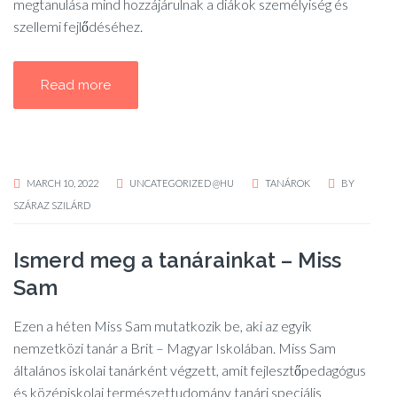
megtanulása mind hozzájárulnak a diákok személyiség és
szellemi fejlődéséhez.
Read more
MARCH 10, 2022
UNCATEGORIZED @HU
TANÁROK
BY
SZÁRAZ SZILÁRD
Ismerd meg a tanárainkat – Miss
Sam
Ezen a héten Miss Sam mutatkozik be, aki az egyik
nemzetközi tanár a Brit – Magyar Iskolában. Miss Sam
általános iskolai tanárként végzett, amit fejlesztőpedagógus
és középiskolai természettudomány tanári speciális