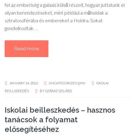
fel az emberiség a galaxis külső részeit, hogyan juttatunk el
olyan berendezéseket, mint például a műholdak a
sztratoszférába és embereket a Holdra. Sokat
gondolkodtak
…
Read more
JANUARY 24, 2022
UNCATEGORIZED @HU
ISKOLAI
BEILLSZKEDÉS
BY
SZÁRAZ SZILÁRD
Iskolai beilleszkedés – hasznos
tanácsok a folyamat
elősegítéséhez